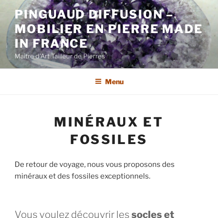
Aller
PINGUAUD DIFFUSION –
au
MOBILIER EN PIERRE MADE
contenu
principal
IN FRANCE
Maitre d'Art Tailleur de Pierres
Menu
MINÉRAUX ET
FOSSILES
De retour de voyage, nous vous proposons des
minéraux et des fossiles exceptionnels.
Vous voulez découvrir les
socles et